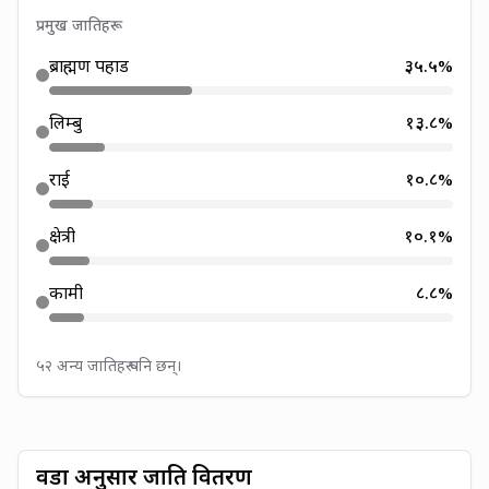
प्रमुख जातिहरू
ब्राह्मण पहाड
३५.५
%
लिम्बु
१३.८
%
राई
१०.८
%
क्षेत्री
१०.१
%
कामी
८.८
%
५२ अन्य जातिहरू पनि छन्।
वडा अनुसार जाति वितरण