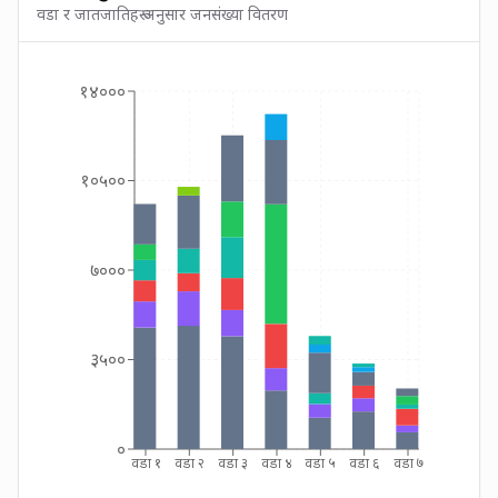
वडा र जातजातिहरू अनुसार जनसंख्या वितरण
१४०००
१०५००
७०००
३५००
०
वडा १
वडा २
वडा ३
वडा ४
वडा ५
वडा ६
वडा ७