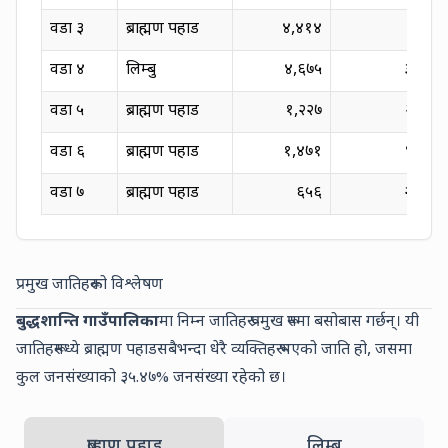
वडा
३
ब्राह्मण पहाड
४,४१४
३५.९८
वडा
४
लिम्बु
४,६७५
३५.६८
वडा
५
ब्राह्मण पहाड
१,२२७
२७.७५
वडा
६
ब्राह्मण पहाड
१,४७१
४३.९८
वडा
७
ब्राह्मण पहाड
६५६
२७.६७
प्रमुख जातिहरूको विश्लेषण
बुद्धशान्ति गाउँपालिका
मा निम्न जातिहरू प्रमुख रूपमा बसोबास गर्छन्। यी
जातिहरूमध्ये
ब्राह्मण पहाड
सबैभन्दा धेरै व्यक्तिहरू भएको जाति हो, जसमा
कुल जनसंख्याको
३५.४७
% जनसंख्या रहेको छ।
Other
Other
ब्राह्मण पहाड
लिम्बु