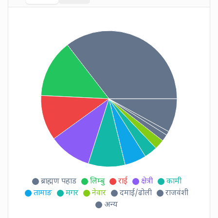
ब्राह्मण पहाड
लिम्बु
राई
क्षेत्री
कामी
तामाङ
मगर
नेवार
दमाई/ढोली
राजवंशी
अन्य