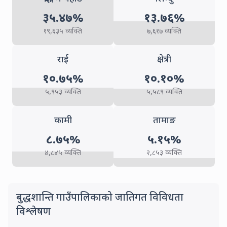
३५.४७
%
१३.७६
%
(
19,635
people)
(
7,617
people
१९,६३५
व्यक्ति
७,६१७
व्यक्ति
Other
Other
राई
क्षेत्री
१०.७५
%
१०.१०
%
(
5,953
people)
(
5,589
people
५,९५३
व्यक्ति
५,५८९
व्यक्ति
Other
Other
कामी
तामाङ
८.७५
%
५.१५
%
(
4,845
people)
(
2,853
people
४,८४५
व्यक्ति
२,८५३
व्यक्ति
बुद्धशान्ति गाउँपालिकाको जातिगत विविधता
Caste Diversity Analysis of Khajura
विश्लेषण