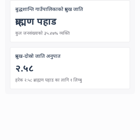
Main Caste in Khajura R
बुद्धशान्ति गाउँपालिकाको प्रमुख जाति
ब्राह्मण पहाड
35.47% of total population in Khaj
कुल जनसंख्याको ३५.४७% व्यक्ति
Primary to Secondary Caste Ratio
प्रमुख-दोस्रो जाति अनुपात
२.५८
For every 2.58 ब्राह्मण पहाड pe
हरेक २.५८ ब्राह्मण पहाड का लागि १ लिम्बु